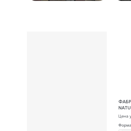
ФАБР
NATU
Цена у
Форм