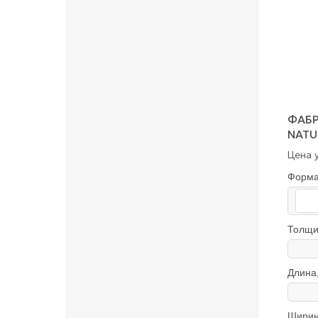
ФАБР
NATU
Цена у
Форм
Толщи
Длина
Ширин