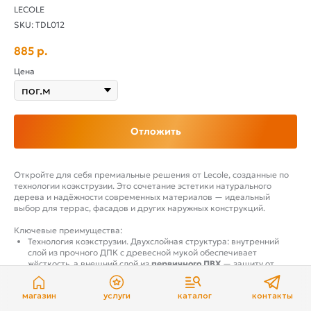
LECOLE
SKU:
TDL012
885
р.
Цена
Отложить
Откройте для себя премиальные решения от Lecole, созданные по
технологии коэкструзии. Это сочетание эстетики натурального
дерева и надёжности современных материалов — идеальный
выбор для террас, фасадов и других наружных конструкций.
Ключевые преимущества:
Технология коэкструзии. Двухслойная структура: внутренний
слой из прочного ДПК с древесной мукой обеспечивает
жёсткость, а внешний слой из
первичного ПВХ
— защиту от
УФ‑излучения, влаги и механических повреждений.
Эффектный дизайн. Реалистичная имитация деревянной
магазин
услуги
каталог
контакты
текстуры: 5 вариантов рисунка волокон и широкая палитра из
27 оттенков — от тёмного шоколада до ярко‑розового.