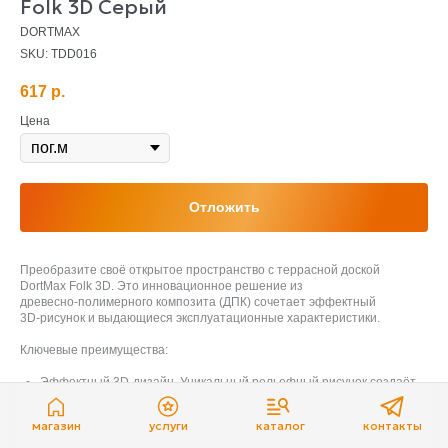
Folk 3D Серый
DORTMAX
SKU:
TDD016
617
р.
Цена
Отложить
Преобразите своё открытое пространство с террасной доской
DortMax Folk 3D. Это инновационное решение из
древесно‑полимерного композита (ДПК) сочетает эффектный
3D‑рисунок и выдающиеся эксплуатационные характеристики.
Ключевые преимущества:
Эффектный 3D‑дизайн. Уникальный рельефный рисунок создаёт
объёмную текстуру, имитирующую натуральное дерево —
визуально и тактильно неотличим от массива. Игра света и тени
магазин
услуги
каталог
контакты
подчёркивает глубину узора.
Высокая прочность. Изготовлена из высококачественного ДПК,