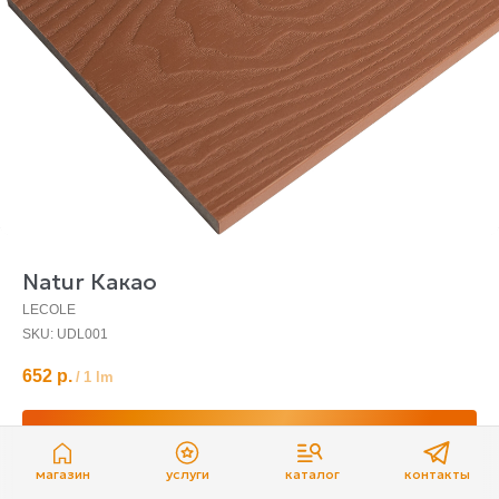
Natur Какао
LECOLE
SKU:
UDL001
652
р.
/
1 lm
Отложить
магазин
услуги
каталог
контакты