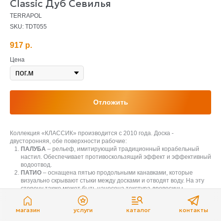
Classic Дуб Севилья
TERRAPOL
SKU:
TDT055
917
р.
Цена
Отложить
Коллекция «КЛАССИК» производится с 2010 года. Доска -
двусторонняя, обе поверхности рабочие:
ПАЛУБА
– рельеф, имитирующий традиционный корабельный
настил. Обеспечивает противоскользящий эффект и эффективный
водоотвод.
ПАТИО
– оснащена пятью продольными канавками, которые
визуально скрывают стыки между досками и отводят воду. На эту
сторону также может быть нанесена текстура древесины
«КАНТРИ».
Важно:
Учитывайте, что итоговый цвет изделия может незначительно
магазин
услуги
каталог
контакты
отличаться от изображений на мониторе или в печатной продукции