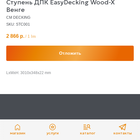
Ступень ДПК EasyDecking Wood-X
Венге
CM DECKING
SKU:
STC001
2 866
р.
/
1 lm
Отложить
LxWxH: 3010x348x22 mm
магазин
услуги
каталог
контакты