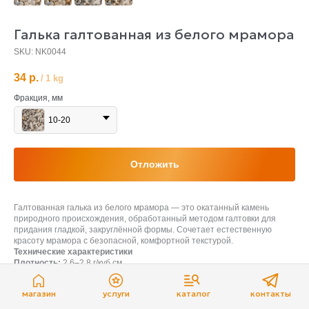
Галька галтованная из белого мрамора
SKU:
NK0044
34
р.
/
1 kg
Фракция, мм
10-20
Отложить
Галтованная галька из белого мрамора — это окатанный камень
природного происхождения, обработанный методом галтовки для
придания гладкой, закруглённой формы. Сочетает естественную
красоту мрамора с безопасной, комфортной текстурой.
Технические характеристики
Плотность:
2,6–2,8 г/куб.см.
Прочность на сжатие:
50–200 МПа (зависит от структуры и наличия
микротрещин).
магазин
услуги
каталог
контакты
Водопоглощение:
0,1–0,5%.
Пористость:
0,5–2,0%.