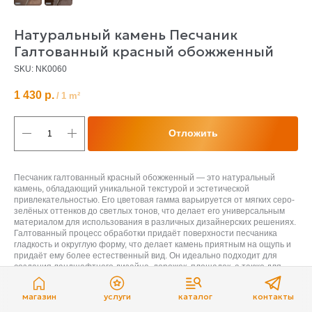
Натуральный камень Песчаник
Галтованный красный обожженный
SKU:
NK0060
1 430
р.
/
1 m²
Отложить
Песчаник галтованный красный обожженный — это натуральный
камень, обладающий уникальной текстурой и эстетической
привлекательностью. Его цветовая гамма варьируется от мягких серо-
зелёных оттенков до светлых тонов, что делает его универсальным
материалом для использования в различных дизайнерских решениях.
Галтованный процесс обработки придаёт поверхности песчаника
гладкость и округлую форму, что делает камень приятным на ощупь и
придаёт ему более естественный вид. Он идеально подходит для
создания ландшафтного дизайна, дорожек, площадок, а также для
оформления фасадов зданий и внутренних помещений.
Песчаник обладает хорошей прочностью и стойкостью к воздействию
магазин
услуги
каталог
контакты
внешней среды, что делает его долговечным выбором для
использования как в частных, так и в общественных проектах. Его