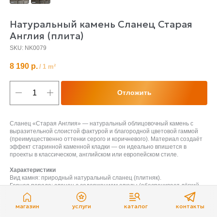
Натуральный камень Сланец Старая
Англия (плита)
SKU:
NK0079
8 190
р.
/
1 m²
Отложить
Сланец «Старая Англия» — натуральный облицовочный камень с
выразительной слоистой фактурой и благородной цветовой гаммой
(преимущественно оттенки серого и коричневого). Материал создаёт
эффект старинной каменной кладки — он идеально впишется в
проекты в классическом, английском или европейском стиле.
Характеристики
Вид камня: природный натуральный сланец (плитняк).
Горная порода: сланец с содержанием слюды (обеспечивает лёгкий
блеск).
Цвет: оттенки серого и коричневого, возможны вариации в пределах
магазин
услуги
каталог
контакты
одной партии (не является браком).
Предел прочности при сжатии: 89,53 МПа.