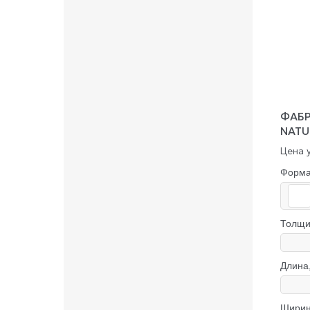
ФАБР
NATU
Цена у
Форм
Толщи
Длина
Ширин