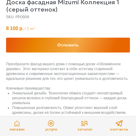
Доска фасадная Mizumi Коллекция 1
(серый оттенок)
SKU:
FPO009
8 100
р.
/
1 m²
Отложить
Преобразите фасад вашего дома с помощью доски «Обожжённое
дерево». Этот материал сочетает в себе эстетику старинной
древесины и современные эксплуатационные характеристики —
идеальное решение для тех, кто ценит уникальность и долговечность.
Ключевые преимущества:
Уникальный дизайн. Технология обжига создаёт неповторимый
рисунок волокон и глубокий благородный оттенок — каждая доска
уникальна.
Повышенная долговечность. Обжиг уплотняет верхний слой
древесины, делая её более устойчивой к внешним воздействиям.
Защита от гниения. В процессе обжига уничтожаются органические
вещества, привлекающие грибки и насекомых.
Влагостойкость. Обожжённая поверхность меньше впитывает воду,
магазин
услуги
каталог
контакты
что снижает риск деформации и разбухания.