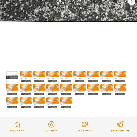
Фабрика Готика Granite Fino Диорит
Фабрика Готика
магазин
услуги
каталог
контакты