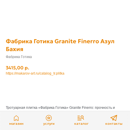
Фабрика Готика Granite Finerro Азул
Бахия
Фабрика Готика
3415,00
р.
https://makarov-art.ru/catalog_tr.plitka
Отложить
Тротуарная плитка «Фабрика Готика» Granite Finerro: прочность и
эстетика натурального гранита
Ищете надёжное и стильное решение для мощения? Тротуарная
плитка Granite Finerro от «Фабрики Готика» сочетает в себе
магазин
услуги
каталог
контакты
непревзойдённую прочность керамогранита и изысканный внешний