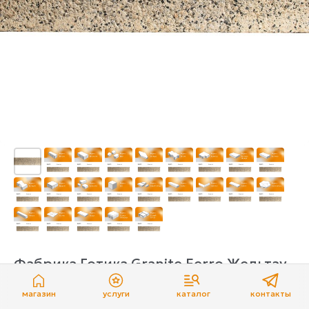
Фабрика Готика Granite Ferro Жельтау
Фабрика Готика
магазин
услуги
каталог
контакты